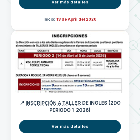
Ver más detalles
Inicio:
13 de April del 2026
📍 I͙N͙S͙C͙R͙I͙P͙C͙I͙Ó͙N͙ ͙A͙ ͙T͙A͙L͙L͙E͙R͙ DE INGLES (2DO
PERIODO 1-2026)
Ver más detalles