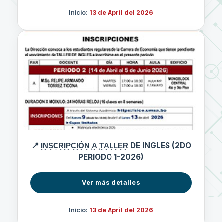
Inicio:
13 de April del 2026
📍 I͙N͙S͙C͙R͙I͙P͙C͙I͙Ó͙N͙ ͙A͙ ͙T͙A͙L͙L͙E͙R͙ DE INGLES (2DO
PERIODO 1-2026)
Ver más detalles
Inicio:
13 de April del 2026