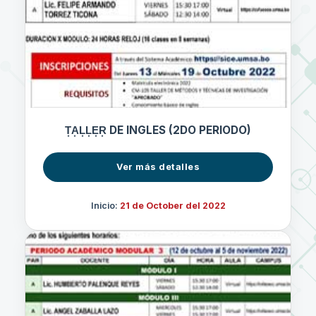
T͙A͙L͙L͙E͙R͙ DE INGLES (2DO PERIODO)
Ver más detalles
Inicio:
21 de October del 2022