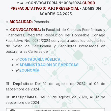
📌 ➡️ 📌
CONVOCATORIA N° 003/2024
CURSO
PREFACULTATIVO (C.P.F.) PRESENCIAL
- ADMISIÓN
ACADÉMICA 2025
➡
MODALIDAD:
Pesencial
➡
CONVOCATORIA:
la Facultad de Ciencias Económicas y
Financieras, mediante Resolución del Honorable Consejo
Facultativo Nro. 0232/2024 convoca a todos los estudiantes
de Sexto de Secundaria y Bachilleres interesados en
postular a las Carreras de:
✅
CONTADURÍA PÚBLICA
✅
ADMINISTRACIÓN DE EMPRESAS
✅
ECONOMÍA
🟥
Depósitos:
Del 19 de agosto de 2024, al 02 de
septiembre de 2024
🟥
Inscripciones:
Del 19 de agosto de 2024, al 02 de
septiembre de 2024